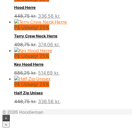
Hood Herre
Den
Den
448,75
kr.
336,56
kr.
oprindelige
aktuelle
På Udsalg! 25%
pris
pris
var:
er:
Terry Crew Neck Herre
448,75 kr..
336,56 kr..
Den
Den
498,75
kr.
374,06
kr.
oprindelige
aktuelle
På Udsalg! 25%
pris
pris
var:
er:
Key Hood Herre
498,75 kr..
374,06 kr..
Den
Den
686,25
kr.
514,69
kr.
oprindelige
aktuelle
På Udsalg! 25%
pris
pris
var:
er:
Half Zip Unisex
686,25 kr..
514,69 kr..
Den
Den
448,75
kr.
336,56
kr.
oprindelige
aktuelle
© 2026 Hoodieman
pris
pris
×
var:
er:
448,75 kr..
336,56 kr..
×