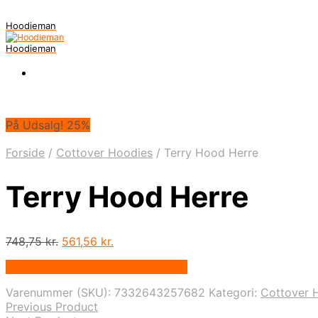
Hoodieman
Hoodieman
På Udsalg! 25%
Forside
/
Cottover Hoodies
/
Terry Hood Herre
Terry Hood Herre
Den
Den
748,75
kr.
561,56
kr.
oprindelige
aktuelle
Bedste Pris Fundet vis Price Index
pris
pris
var:
er:
Varenummer (SKU):
7332643257682
Kategori:
Cottover 
748,75 kr..
561,56 kr..
Previous Product