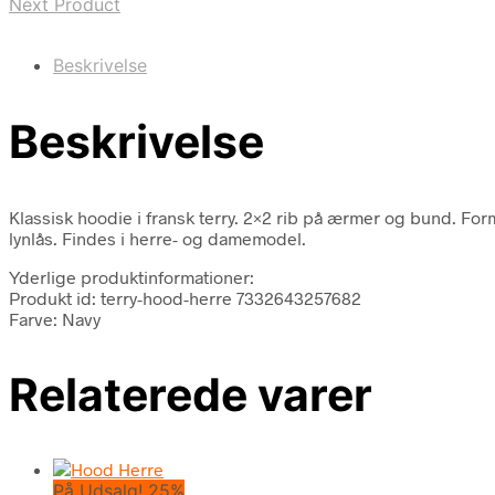
Next Product
Beskrivelse
Beskrivelse
Klassisk hoodie i fransk terry. 2×2 rib på ærmer og bund. 
lynlås. Findes i herre- og damemodel.
Yderlige produktinformationer:
Produkt id: terry-hood-herre 7332643257682
Farve: Navy
Relaterede varer
På Udsalg! 25%