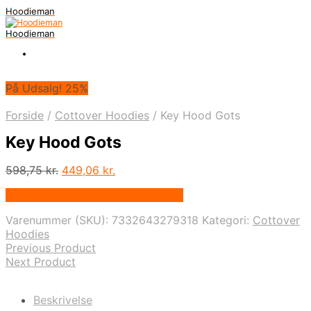
Hoodieman
Hoodieman
På Udsalg! 25%
Forside
/
Cottover Hoodies
/
Key Hood Gots
Key Hood Gots
Den
Den
598,75
kr.
449,06
kr.
oprindelige
aktuelle
Bedste Pris Fundet vis Price Index
pris
pris
var:
er:
Varenummer (SKU):
7332643279318
Kategori:
Cottover
598,75 kr..
449,06 kr..
Hoodies
Previous Product
Next Product
Beskrivelse