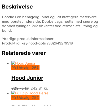
Beskrivelse
Hoodie i en behagelig, blød og lidt kraftigere metervare
med børstet inderside. Dobbeltlags hætte med snøre og
dobbeltsyninger. 2×2 ribkanter ved ærmer, afslutning og
bund.
Yderlige produktinformationer:
Produkt id: key-hood-gots 7332643279318
Relaterede varer
På Udsalg! 25%
Hood Junior
Den
Den
323,75
kr.
242,81
kr.
oprindelige
aktuelle
På Udsalg! 25%
pris
pris
var:
er: