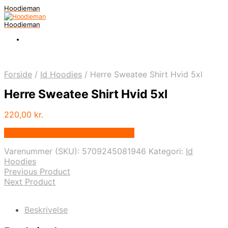
Hoodieman
Hoodieman
Forside
/
Id Hoodies
/
Herre Sweatee Shirt Hvid 5xl
Herre Sweatee Shirt Hvid 5xl
220,00
kr.
Bedste Pris Fundet vis Price Index
Varenummer (SKU):
5709245081946
Kategori:
Id
Hoodies
Previous Product
Next Product
Beskrivelse