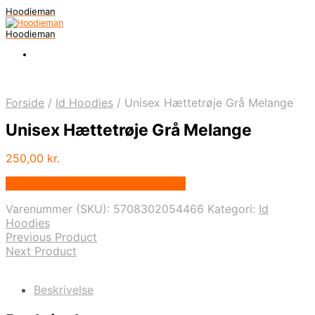
Hoodieman
Hoodieman
Forside
/
Id Hoodies
/
Unisex Hættetrøje Grå Melange
Unisex Hættetrøje Grå Melange
250,00
kr.
Bedste Pris Fundet vis Price Index
Varenummer (SKU):
5708302054466
Kategori:
Id
Hoodies
Previous Product
Next Product
Beskrivelse