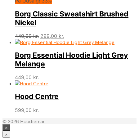
På Udsalg! 33%
Borg Classic Sweatshirt Brushed
Nickel
Den
Den
449,00
kr.
299,00
kr.
oprindelige
aktuelle
pris
pris
Borg Essential Hoodie Light Grey
var:
er:
449,00 kr..
299,00 kr..
Melange
449,00
kr.
Hood Centre
599,00
kr.
© 2026 Hoodieman
×
×