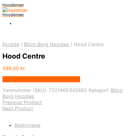
Hoodieman
Hoodieman
Forside
/
Björn Borg Hoodies
/
Hood Centre
Hood Centre
599,00
kr.
Bedste Pris Fundet vis Price Index
Varenummer (SKU):
7321465345882
Kategori:
Björn
Borg Hoodies
Previous Product
Next Product
Beskrivelse