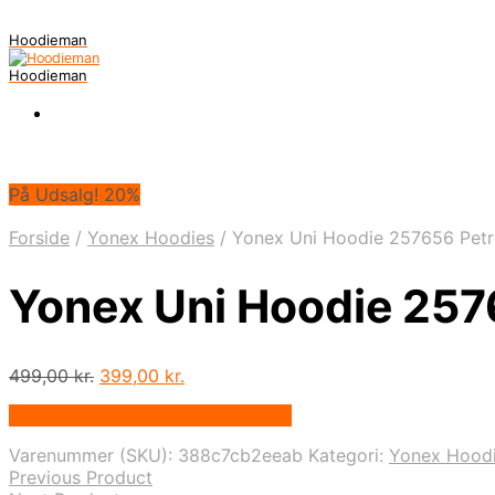
Hoodieman
Hoodieman
På Udsalg! 20%
Forside
/
Yonex Hoodies
/
Yonex Uni Hoodie 257656 Petro
Yonex Uni Hoodie 257
Den
Den
499,00
kr.
399,00
kr.
oprindelige
aktuelle
Bedste Pris Fundet vis Price Index
pris
pris
var:
er:
Varenummer (SKU):
388c7cb2eeab
Kategori:
Yonex Hood
499,00 kr..
399,00 kr..
Previous Product