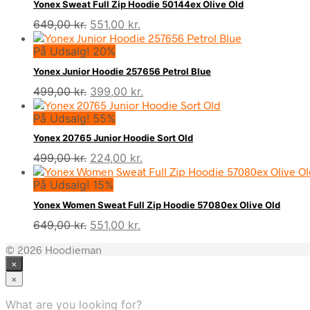
Yonex Sweat Full Zip Hoodie 50144ex Olive Old
Den
Den
649,00
kr.
551,00
kr.
oprindelige
aktuelle
På Udsalg! 20%
pris
pris
var:
er:
Yonex Junior Hoodie 257656 Petrol Blue
649,00 kr..
551,00 kr..
Den
Den
499,00
kr.
399,00
kr.
oprindelige
aktuelle
På Udsalg! 55%
pris
pris
var:
er:
Yonex 20765 Junior Hoodie Sort Old
499,00 kr..
399,00 kr..
Den
Den
499,00
kr.
224,00
kr.
oprindelige
aktuelle
På Udsalg! 15%
pris
pris
var:
er:
Yonex Women Sweat Full Zip Hoodie 57080ex Olive Old
499,00 kr..
224,00 kr..
Den
Den
649,00
kr.
551,00
kr.
oprindelige
aktuelle
© 2026 Hoodieman
pris
pris
×
var:
er:
649,00 kr..
551,00 kr..
×
What are you looking for?