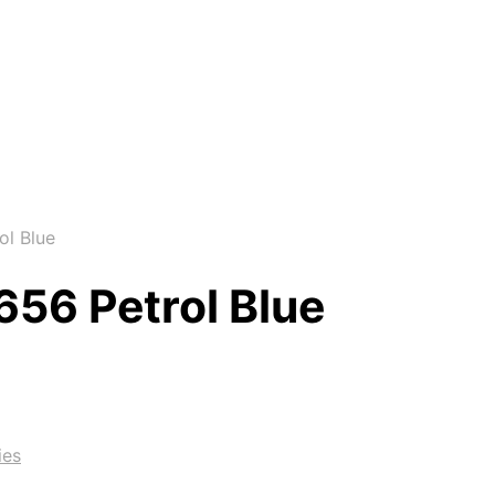
l Blue
656 Petrol Blue
ies