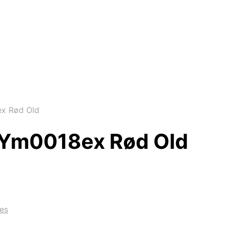
ex Rød Old
e Ym0018ex Rød Old
es