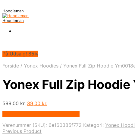
Hoodieman
Hoodieman
På Udsalg! 85%
Forside
/
Yonex Hoodies
/
Yonex Full Zip Hoodie Ym0018
Yonex Full Zip Hoodi
Den
Den
599,00
kr.
89,00
kr.
oprindelige
aktuelle
Bedste Pris Fundet vis Price Index
pris
pris
var:
er:
Varenummer (SKU):
6e160385f772
Kategori:
Yonex Hoodi
599,00 kr..
89,00 kr..
Previous Product