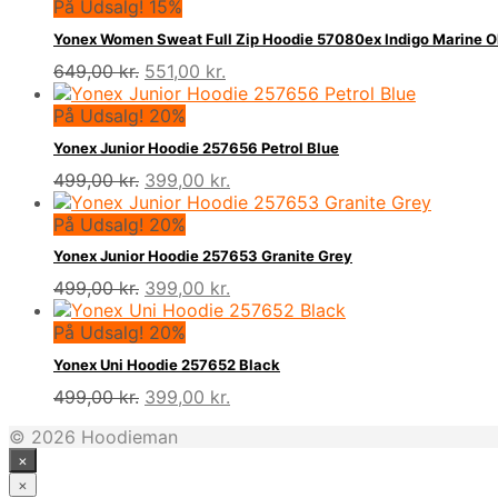
På Udsalg! 15%
Yonex Women Sweat Full Zip Hoodie 57080ex Indigo Marine O
Den
Den
649,00
kr.
551,00
kr.
oprindelige
aktuelle
pris
pris
På Udsalg! 20%
var:
er:
Yonex Junior Hoodie 257656 Petrol Blue
649,00 kr..
551,00 kr..
Den
Den
499,00
kr.
399,00
kr.
oprindelige
aktuelle
pris
pris
På Udsalg! 20%
var:
er:
Yonex Junior Hoodie 257653 Granite Grey
499,00 kr..
399,00 kr..
Den
Den
499,00
kr.
399,00
kr.
oprindelige
aktuelle
pris
pris
På Udsalg! 20%
var:
er:
Yonex Uni Hoodie 257652 Black
499,00 kr..
399,00 kr..
Den
Den
499,00
kr.
399,00
kr.
oprindelige
aktuelle
© 2026 Hoodieman
pris
pris
×
var:
er:
499,00 kr..
399,00 kr..
×