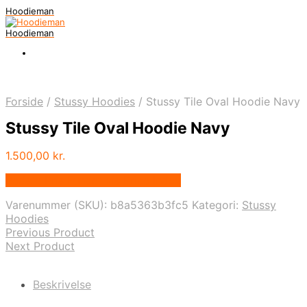
Hoodieman
Hoodieman
Forside
/
Stussy Hoodies
/
Stussy Tile Oval Hoodie Navy
Stussy Tile Oval Hoodie Navy
1.500,00
kr.
Bedste Pris Fundet vis Price Index
Varenummer (SKU):
b8a5363b3fc5
Kategori:
Stussy
Hoodies
Previous Product
Next Product
Beskrivelse