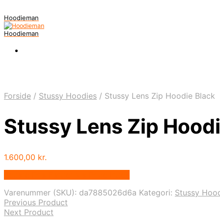
Hoodieman
Hoodieman
Forside
/
Stussy Hoodies
/
Stussy Lens Zip Hoodie Black
Stussy Lens Zip Hoodi
1.600,00
kr.
Bedste Pris Fundet vis Price Index
Varenummer (SKU):
da7885026d6a
Kategori:
Stussy Hoo
Previous Product
Next Product