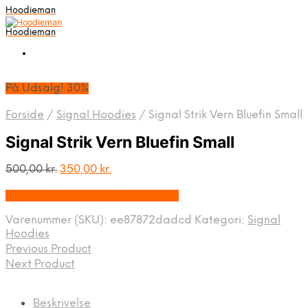
Hoodieman
Hoodieman
På Udsalg! 30%
Forside
/
Signal Hoodies
/
Signal Strik Vern Bluefin Small
Signal Strik Vern Bluefin Small
Den
Den
500,00
kr.
350,00
kr.
oprindelige
aktuelle
Bedste Pris Fundet vis Price Index
pris
pris
var:
er:
Varenummer (SKU):
ee87872dadcd
Kategori:
Signal
500,00 kr..
350,00 kr..
Hoodies
Previous Product
Next Product
Beskrivelse