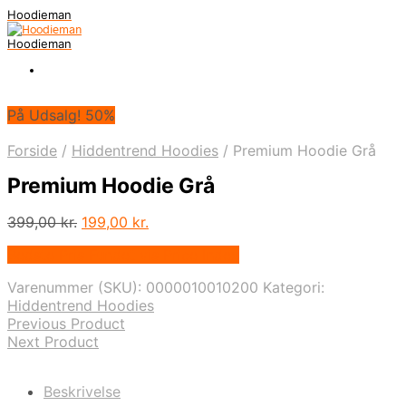
Hoodieman
Hoodieman
På Udsalg! 50%
Forside
/
Hiddentrend Hoodies
/
Premium Hoodie Grå
Premium Hoodie Grå
Den
Den
399,00
kr.
199,00
kr.
oprindelige
aktuelle
Bedste Pris Fundet vis Price Index
pris
pris
var:
er:
Varenummer (SKU):
0000010010200
Kategori:
399,00 kr..
199,00 kr..
Hiddentrend Hoodies
Previous Product
Next Product
Beskrivelse