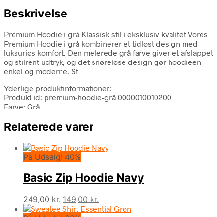
Beskrivelse
Premium Hoodie i grå Klassisk stil i eksklusiv kvalitet Vores
Premium Hoodie i grå kombinerer et tidløst design med
luksuriøs komfort. Den melerede grå farve giver et afslappet
og stilrent udtryk, og det snøreløse design gør hoodieen
enkel og moderne. St
Yderlige produktinformationer:
Produkt id: premium-hoodie-grå 0000010010200
Farve: Grå
Relaterede varer
På Udsalg! 40%
Basic Zip Hoodie Navy
Den
Den
249,00
kr.
149,00
kr.
oprindelige
aktuelle