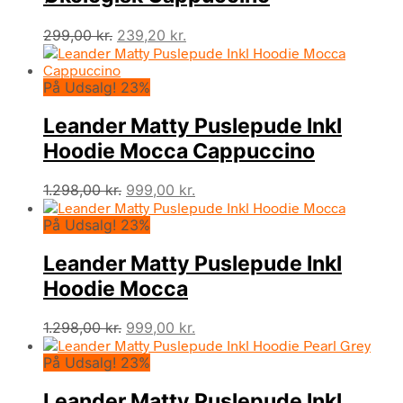
Den
Den
299,00
kr.
239,20
kr.
oprindelige
aktuelle
pris
pris
På Udsalg! 23%
var:
er:
299,00 kr..
239,20 kr..
Leander Matty Puslepude Inkl
Hoodie Mocca Cappuccino
Den
Den
1.298,00
kr.
999,00
kr.
oprindelige
aktuelle
På Udsalg! 23%
pris
pris
var:
er:
Leander Matty Puslepude Inkl
1.298,00 kr..
999,00 kr..
Hoodie Mocca
Den
Den
1.298,00
kr.
999,00
kr.
oprindelige
aktuelle
På Udsalg! 23%
pris
pris
var:
er:
Leander Matty Puslepude Inkl
1.298,00 kr..
999,00 kr..