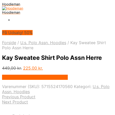
Hoodieman
Hoodieman
På Udsalg! 50%
Forside
/
U.s. Polo Assn. Hoodies
/
Kay Sweatee Shirt
Polo Assn Herre
Kay Sweatee Shirt Polo Assn Herre
Den
Den
449,00
kr.
225,00
kr.
oprindelige
aktuelle
Bedste Pris Fundet vis Price Index
pris
pris
var:
er:
Varenummer (SKU):
5715524170560
Kategori:
U.s. Polo
449,00 kr..
225,00 kr..
Assn. Hoodies
Previous Product
Next Product