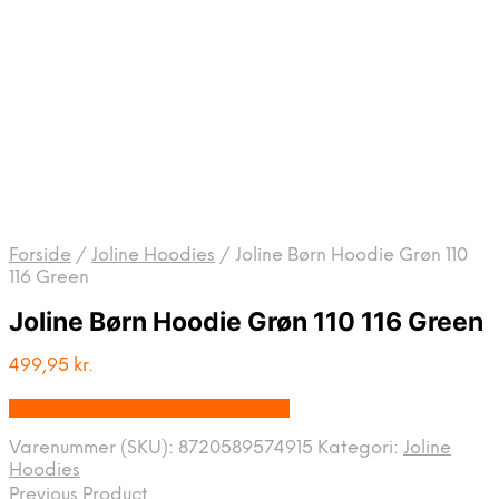
Forside
/
Joline Hoodies
/
Joline Børn Hoodie Grøn 110
116 Green
Joline Børn Hoodie Grøn 110 116 Green
499,95
kr.
Bedste Pris Fundet vis Price Index
Varenummer (SKU):
8720589574915
Kategori:
Joline
Hoodies
Previous Product