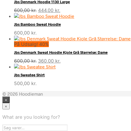
Jbs Denmark Hoodie 1130 Large
Den
Den
600,00
kr.
444,00
kr.
oprindelige
aktuelle
pris
pris
Jbs Bamboo Sweat Hoodie
var:
er:
600,00
kr.
600,00 kr..
444,00 kr..
På Udsalg! 40%
Jbs Denmark Sweat Hoodie Kjole Grå Størrelse: Dame
Den
Den
600,00
kr.
360,00
kr.
oprindelige
aktuelle
pris
pris
Jbs Sweatee Shirt
var:
er:
500,00
kr.
600,00 kr..
360,00 kr..
© 2026 Hoodieman
×
×
What are you looking for?