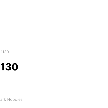
 1130
1130
ark Hoodies