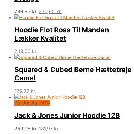
Den
Den
299,95
kr.
270,95
kr.
oprindelige
aktuelle
pris
pris
Hoodie Flot Rosa Til Manden
var:
er:
299,95 kr..
270,95 kr..
Lækker Kvalitet
249,00
kr.
Squared & Cubed Børne Hættetrøje
Camel
175,00
kr.
På Udsalg! 30%
Jack & Jones Junior Hoodie 128
Den
Den
259,95
kr.
181,97
kr.