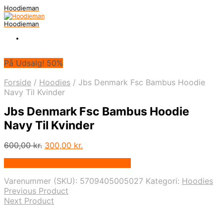
Hoodieman
Hoodieman
På Udsalg! 50%
Forside
/
Hoodies
/
Jbs Denmark Fsc Bambus Hoodie
Navy Til Kvinder
Jbs Denmark Fsc Bambus Hoodie
Navy Til Kvinder
Den
Den
600,00
kr.
300,00
kr.
oprindelige
aktuelle
Bedste Pris Fundet vis Price Index
pris
pris
var:
er:
Varenummer (SKU):
5709405005027
Kategori:
Hoodies
600,00 kr..
300,00 kr..
Previous Product
Next Product