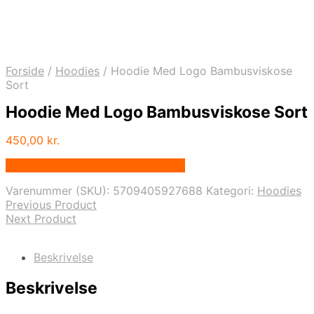
Forside
/
Hoodies
/
Hoodie Med Logo Bambusviskose
Sort
Hoodie Med Logo Bambusviskose Sort
450,00
kr.
Bedste Pris Fundet vis Price Index
Varenummer (SKU):
5709405927688
Kategori:
Hoodies
Previous Product
Next Product
Beskrivelse
Beskrivelse