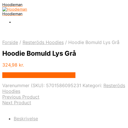
Hoodieman
Hoodieman
Forside
/
Resteröds Hoodies
/
Hoodie Bomuld Lys Grå
Hoodie Bomuld Lys Grå
324,98
kr.
Bedste Pris Fundet vis Price Index
Varenummer (SKU):
5701586095231
Kategori:
Resteröds
Hoodies
Previous Product
Next Product
Beskrivelse