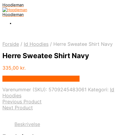
Hoodieman
Hoodieman
Forside
/
Id Hoodies
/
Herre Sweatee Shirt Navy
Herre Sweatee Shirt Navy
335,00
kr.
Bedste Pris Fundet vis Price Index
Varenummer (SKU):
5709245483061
Kategori:
Id
Hoodies
Previous Product
Next Product
Beskrivelse