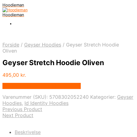
Hoodieman
Hoodieman
Forside
/
Geyser Hoodies
/
Geyser Stretch Hoodie
Oliven
Geyser Stretch Hoodie Oliven
495,00
kr.
Bedste Pris Fundet vis Price Index
Varenummer (SKU):
5708302052240
Kategorier:
Geyser
Hoodies
,
Id Identity Hoodies
Previous Product
Next Product
Beskrivelse