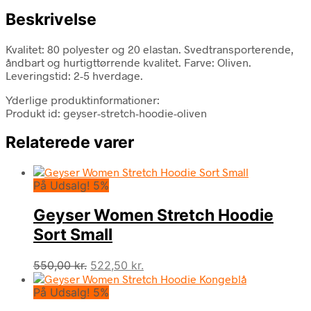
Beskrivelse
Kvalitet: 80 polyester og 20 elastan. Svedtransporterende,
åndbart og hurtigttørrende kvalitet. Farve: Oliven.
Leveringstid: 2-5 hverdage.
Yderlige produktinformationer:
Produkt id: geyser-stretch-hoodie-oliven
Relaterede varer
På Udsalg! 5%
Geyser Women Stretch Hoodie
Sort Small
Den
Den
550,00
kr.
522,50
kr.
oprindelige
aktuelle
På Udsalg! 5%
pris
pris
var:
er: