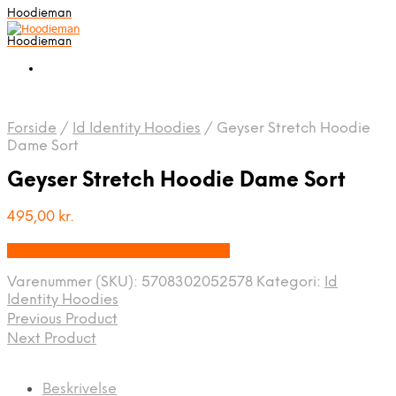
Hoodieman
Hoodieman
Forside
/
Id Identity Hoodies
/
Geyser Stretch Hoodie
Dame Sort
Geyser Stretch Hoodie Dame Sort
495,00
kr.
Bedste Pris Fundet vis Price Index
Varenummer (SKU):
5708302052578
Kategori:
Id
Identity Hoodies
Previous Product
Next Product
Beskrivelse