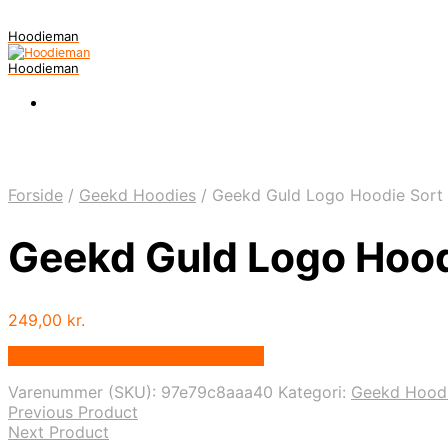
Hoodieman
Hoodieman
Forside
/
Geekd Hoodies
/
Geekd Guld Logo Hoodie Sort
Geekd Guld Logo Hood
249,00
kr.
Bedste Pris Fundet vis Price Index
Varenummer (SKU):
97e79c8aaa40
Kategori:
Geekd Hood
Previous Product
Next Product