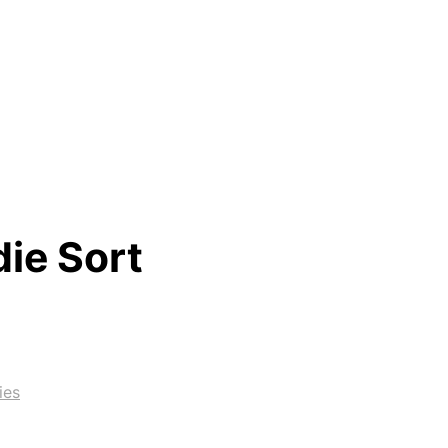
ie Sort
ies