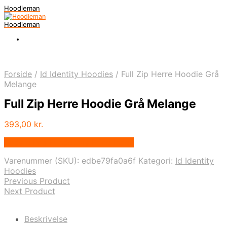
Hoodieman
Hoodieman
Forside
/
Id Identity Hoodies
/
Full Zip Herre Hoodie Grå
Melange
Full Zip Herre Hoodie Grå Melange
393,00
kr.
Bedste Pris Fundet vis Price Index
Varenummer (SKU):
edbe79fa0a6f
Kategori:
Id Identity
Hoodies
Previous Product
Next Product
Beskrivelse