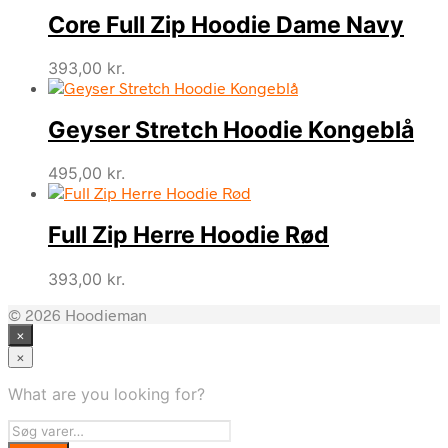
pris
pris
Core Full Zip Hoodie Dame Navy
var:
er:
220,00 kr..
198,00 kr..
393,00
kr.
Geyser Stretch Hoodie Kongeblå
495,00
kr.
Full Zip Herre Hoodie Rød
393,00
kr.
© 2026 Hoodieman
×
×
What are you looking for?