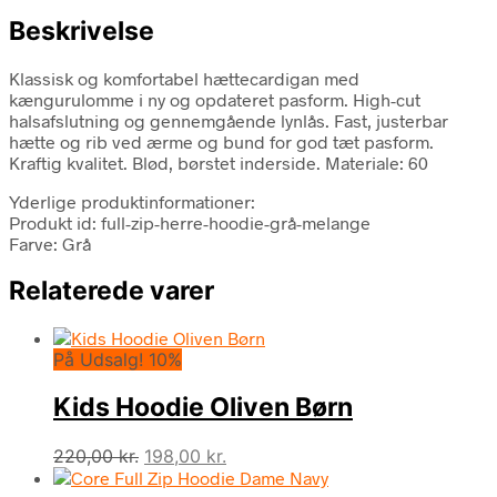
Beskrivelse
Klassisk og komfortabel hættecardigan med
kængurulomme i ny og opdateret pasform. High-cut
halsafslutning og gennemgående lynlås. Fast, justerbar
hætte og rib ved ærme og bund for god tæt pasform.
Kraftig kvalitet. Blød, børstet inderside. Materiale: 60
Yderlige produktinformationer:
Produkt id: full-zip-herre-hoodie-grå-melange
Farve: Grå
Relaterede varer
På Udsalg! 10%
Kids Hoodie Oliven Børn
Den
Den
220,00
kr.
198,00
kr.
oprindelige
aktuelle