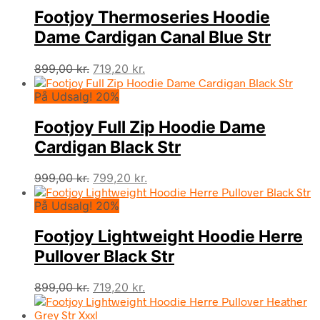
Footjoy Thermoseries Hoodie
Dame Cardigan Canal Blue Str
Den
Den
899,00
kr.
719,20
kr.
oprindelige
aktuelle
På Udsalg! 20%
pris
pris
var:
er:
Footjoy Full Zip Hoodie Dame
899,00 kr..
719,20 kr..
Cardigan Black Str
Den
Den
999,00
kr.
799,20
kr.
oprindelige
aktuelle
På Udsalg! 20%
pris
pris
var:
er:
Footjoy Lightweight Hoodie Herre
999,00 kr..
799,20 kr..
Pullover Black Str
Den
Den
899,00
kr.
719,20
kr.
oprindelige
aktuelle
pris
pris