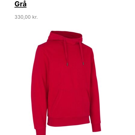
Grå
330,00
kr.