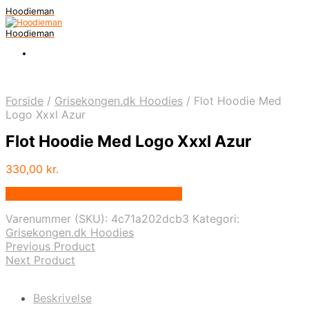
Hoodieman
Hoodieman
Forside
/
Grisekongen.dk Hoodies
/
Flot Hoodie Med
Logo Xxxl Azur
Flot Hoodie Med Logo Xxxl Azur
330,00
kr.
Bedste Pris Fundet vis Price Index
Varenummer (SKU):
4c71a202dcb3
Kategori:
Grisekongen.dk Hoodies
Previous Product
Next Product
Beskrivelse