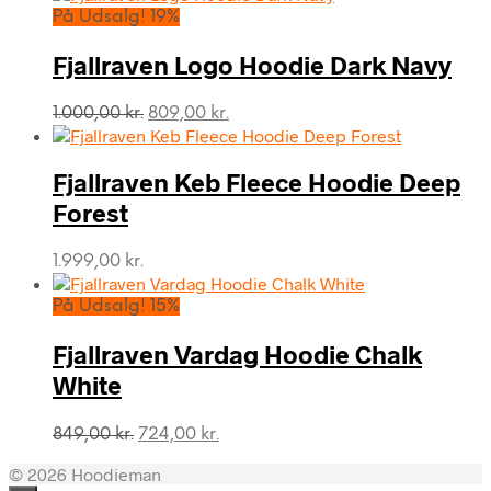
På Udsalg! 19%
Fjallraven Logo Hoodie Dark Navy
Den
Den
1.000,00
kr.
809,00
kr.
oprindelige
aktuelle
pris
pris
var:
er:
Fjallraven Keb Fleece Hoodie Deep
1.000,00 kr..
809,00 kr..
Forest
1.999,00
kr.
På Udsalg! 15%
Fjallraven Vardag Hoodie Chalk
White
Den
Den
849,00
kr.
724,00
kr.
oprindelige
aktuelle
© 2026 Hoodieman
pris
pris