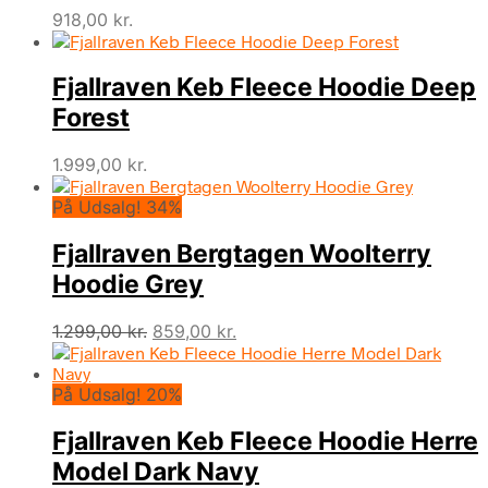
918,00
kr.
Fjallraven Keb Fleece Hoodie Deep
Forest
1.999,00
kr.
På Udsalg! 34%
Fjallraven Bergtagen Woolterry
Hoodie Grey
Den
Den
1.299,00
kr.
859,00
kr.
oprindelige
aktuelle
pris
pris
På Udsalg! 20%
var:
er:
1.299,00 kr..
859,00 kr..
Fjallraven Keb Fleece Hoodie Herre
Model Dark Navy