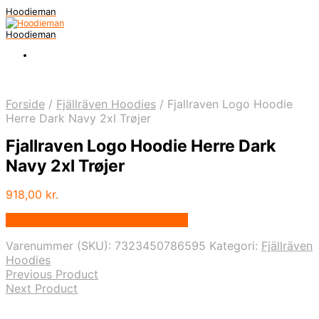
Hoodieman
Hoodieman
Forside
/
Fjällräven Hoodies
/
Fjallraven Logo Hoodie
Herre Dark Navy 2xl Trøjer
Fjallraven Logo Hoodie Herre Dark
Navy 2xl Trøjer
918,00
kr.
Bedste Pris Fundet vis Price Index
Varenummer (SKU):
7323450786595
Kategori:
Fjällräven
Hoodies
Previous Product
Next Product