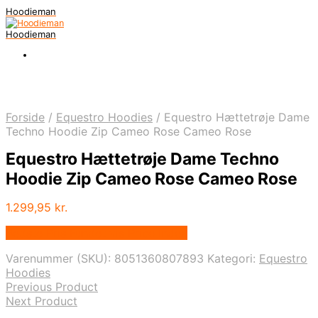
Hoodieman
Hoodieman
Forside
/
Equestro Hoodies
/
Equestro Hættetrøje Dame
Techno Hoodie Zip Cameo Rose Cameo Rose
Equestro Hættetrøje Dame Techno
Hoodie Zip Cameo Rose Cameo Rose
1.299,95
kr.
Bedste Pris Fundet vis Price Index
Varenummer (SKU):
8051360807893
Kategori:
Equestro
Hoodies
Previous Product
Next Product