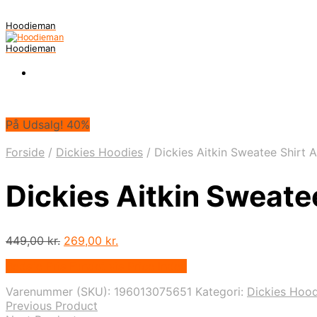
Hoodieman
Hoodieman
På Udsalg! 40%
Forside
/
Dickies Hoodies
/
Dickies Aitkin Sweatee Shirt A
Dickies Aitkin Sweatee
Den
Den
449,00
kr.
269,00
kr.
oprindelige
aktuelle
Bedste Pris Fundet vis Price Index
pris
pris
var:
er:
Varenummer (SKU):
196013075651
Kategori:
Dickies Hood
449,00 kr..
269,00 kr..
Previous Product