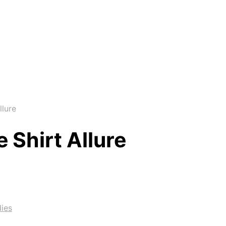
llure
 Shirt Allure
ies