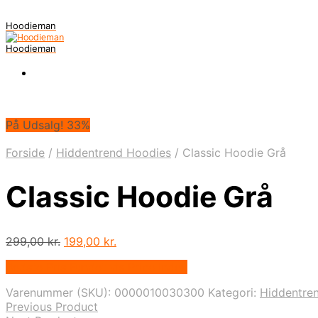
Hoodieman
Hoodieman
På Udsalg! 33%
Forside
/
Hiddentrend Hoodies
/
Classic Hoodie Grå
Classic Hoodie Grå
Den
Den
299,00
kr.
199,00
kr.
oprindelige
aktuelle
Bedste Pris Fundet vis Price Index
pris
pris
var:
er:
Varenummer (SKU):
0000010030300
Kategori:
Hiddentre
299,00 kr..
199,00 kr..
Previous Product