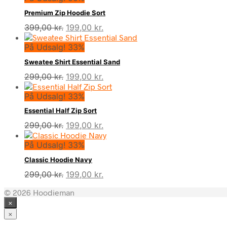
Premium Zip Hoodie Sort
Den
Den
399,00
kr.
199,00
kr.
oprindelige
aktuelle
På Udsalg! 33%
pris
pris
var:
er:
Sweatee Shirt Essential Sand
399,00 kr..
199,00 kr..
Den
Den
299,00
kr.
199,00
kr.
oprindelige
aktuelle
På Udsalg! 33%
pris
pris
var:
er:
Essential Half Zip Sort
299,00 kr..
199,00 kr..
Den
Den
299,00
kr.
199,00
kr.
oprindelige
aktuelle
På Udsalg! 33%
pris
pris
var:
er:
Classic Hoodie Navy
299,00 kr..
199,00 kr..
Den
Den
299,00
kr.
199,00
kr.
oprindelige
aktuelle
© 2026 Hoodieman
pris
pris
×
var:
er:
299,00 kr..
199,00 kr..
×