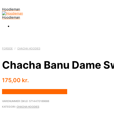
Hoodieman
Hoodieman
FORSIDE
/
CHACHA HOODIES
Chacha Banu Dame Sw
175,00
kr.
Bedste Pris Fundet vis Price Index
VARENUMMER (SKU):
5714470189688
KATEGORI:
CHACHA HOODIES