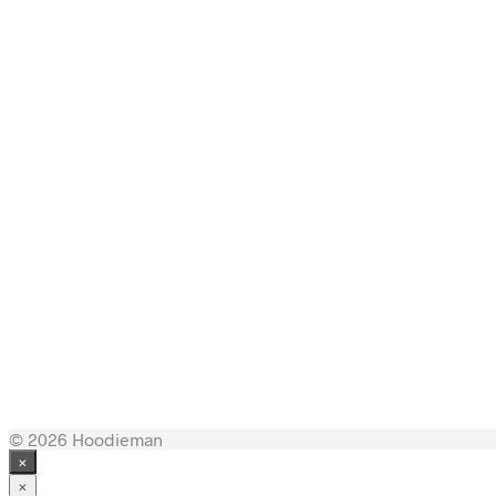
200,00
kr.
200,00
kr.
© 2026 Hoodieman
×
×